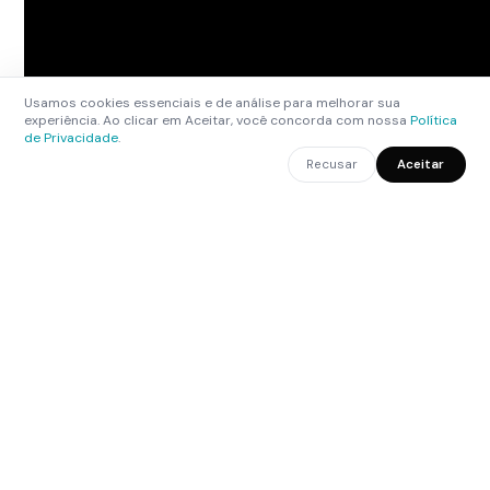
Usamos cookies essenciais e de análise para melhorar sua
experiência. Ao clicar em Aceitar, você concorda com nossa
Política
de Privacidade
.
Recusar
Aceitar
CONFIADO POR LÍDERES DO AGRONEGÓCIO